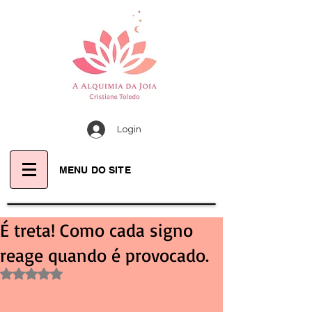
Login
MENU DO SITE
É treta! Como cada signo
reage quando é provocado.
Avaliado com NaN de 5 estrelas.