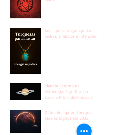
Joias que carregam poder:
pedras, símbolos e intenções!
Planeta Saturno na
Astrologia: Significado nas
Casas e Ritual de Conexão
O Ano de Júpiter: Energias
para os Signos em 2025