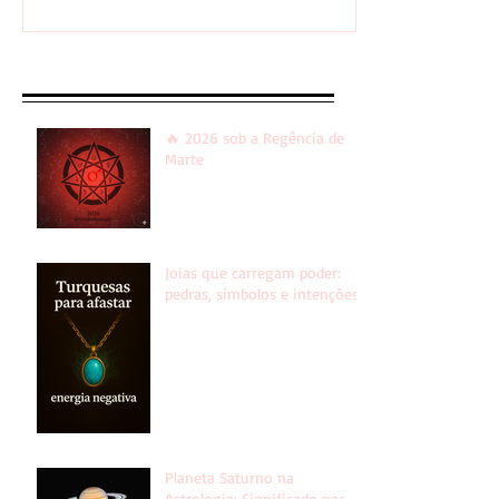
Recent Posts
🔥 2026 sob a Regência de
Marte
Joias que carregam poder:
pedras, símbolos e intenções!
Planeta Saturno na
Astrologia: Significado nas