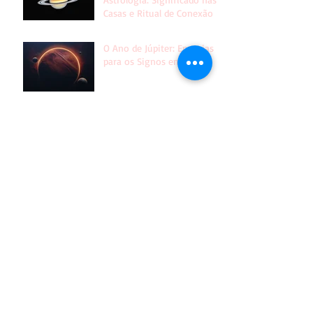
Casas e Ritual de Conexão
O Ano de Júpiter: Energias
para os Signos em 2025
Joias de Prata: Composição,
Cuidados e Dicas de Limpeza
O que o Sol no signo de
Escorpião Reserva para Você!
Horóscopo Mensal de Outubro