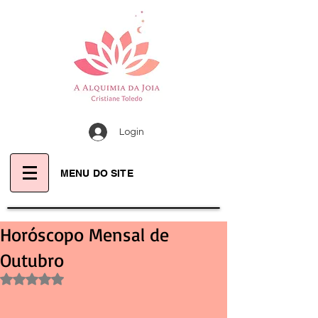
Login
MENU DO SITE
Horóscopo Mensal de
Outubro
Avaliado com NaN de 5 estrelas.