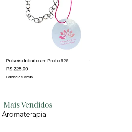
Pulseira Infinito em Prata 925
Colar Sodalita em 
Preço
Preço
R$ 225,00
R$ 150,00
Política de envio
Política de envio
Mais Vendidos
Aromaterapia