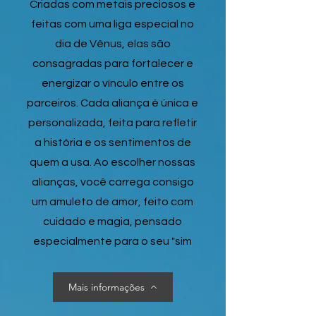
Criadas com metais preciosos e
feitas com uma liga especial no
dia de Vênus, elas são
consagradas para fortalecer e
energizar o vínculo entre os
parceiros. Cada aliança é única e
personalizada, feita para refletir
a história e os sentimentos de
quem a usa. Ao escolher nossas
alianças, você carrega consigo
um amuleto de amor, feito com
cuidado e magia, pensado
especialmente para o seu "sim
Mais informações