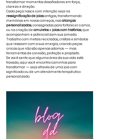
transformar momentos desafiadores em força,
clareza e direção.
Cada peça nasce com intenção: seja na
ressignificação de joias
antigas, transformando
memórias em novos começos, nas
alianças
personalizadas
, consagradas para fortalecer o amor,
ou na criação de
amuletos
e
joias com histórias
, que
acompanham e potencializam sua jornada.
Trabalho com metais reciclados, cristais e símbolos
que ressoam com a sua energia, criando peças
únicas que não são apenas adornos — mas
ferramentas de conexão, proteção e propósito.
Se você sente que alguma área da sua vida está
travada, aqui você encontra caminhos para
transformar — seja através de uma joia com
significado ou de um atendimento terapêutico
personalizado.