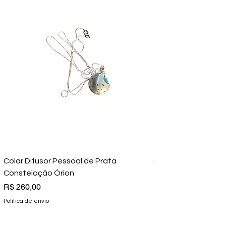
Colar Difusor Pessoal de Prata
Colar Difusor de Pr
Constelação Órion
Preço
R$ 350,00
Preço
R$ 260,00
Política de envio
Política de envio