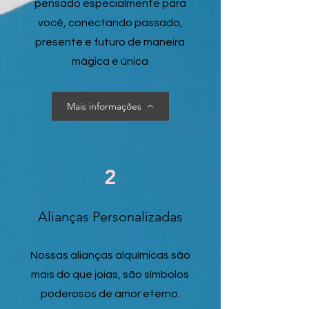
pensado especialmente para
você, conectando passado,
presente e futuro de maneira
mágica e única
Mais informações
2
Alianças Personalizadas
Nossas alianças alquímicas são
mais do que joias, são símbolos
poderosos de amor eterno.