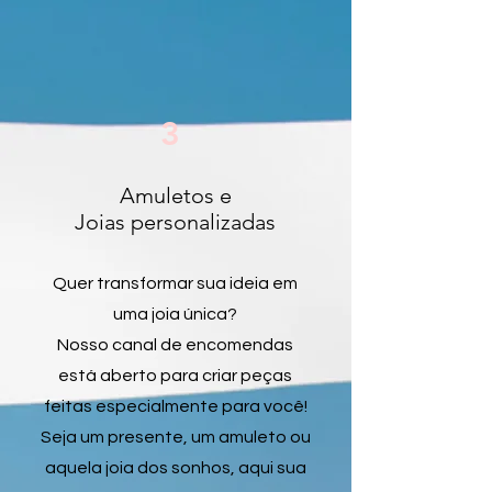
3
Amuletos e
Joias personalizadas
Quer transformar sua ideia em
uma joia única?
Nosso canal de encomendas
está aberto para criar peças
feitas especialmente para você!
Seja um presente, um amuleto ou
aquela joia dos sonhos, aqui sua