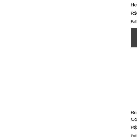
He
Pr
R$
Pol
Br
Co
Pr
R$
Pol