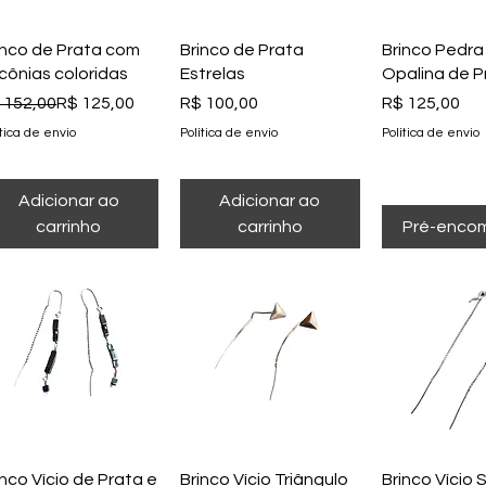
Visualização rápida
Visualização rápida
Visualizaçã
inco de Prata com
Brinco de Prata
Brinco Pedra
rcônias coloridas
Estrelas
Opalina de P
eço normal
eço promocional
Preço
Preço
 152,00
R$ 125,00
R$ 100,00
R$ 125,00
ítica de envio
Política de envio
Política de envio
Adicionar ao
Adicionar ao
carrinho
carrinho
Pré-enco
Visualização rápida
Visualização rápida
Visualizaçã
inco Vício de Prata e
Brinco Vício Triângulo
Brinco Vício