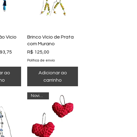
o rápida
Visualização rápida
ão Vício
Brinco Vício de Prata
com Murano
cional
Preço
93,75
R$ 125,00
Política de envio
ar ao
Adicionar ao
nho
carrinho
Novidade