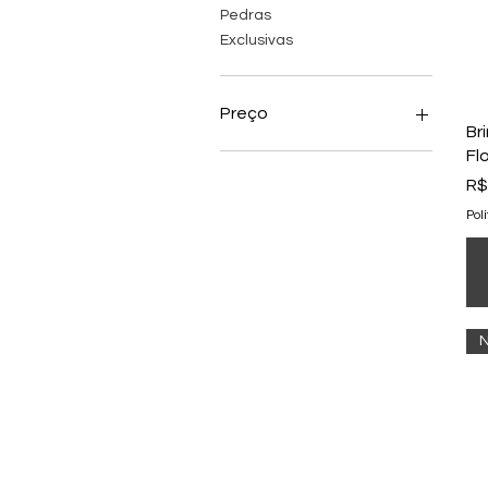
Pedras
Exclusivas
Preço
Br
Fl
R$ 20
R$ 170
Pr
R$
Pol