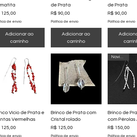
matita
de Prata
de Prata
eço
Preço
Preço
 125,00
R$ 90,00
R$ 90,00
ítica de envio
Política de envio
Política de envio
Adicionar ao
Adicionar ao
Adicion
carrinho
carrinho
carri
Novidade
Visualização rápida
Visualização rápida
Visualizaçã
inco Vício de Prata e
Brinco de Prata com
Brinco de Pr
ntas Vermelhas
Cristal rolado
com Pérolas 
eço
Preço
Preço
 125,00
R$ 125,00
R$ 150,00
ítica de envio
Política de envio
Política de envio