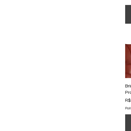
Br
Pr
Pr
R$
Pol