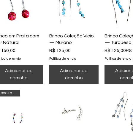
Visualização rápida
Visualização rápida
Visualizaçã
inco em Prata com
Brinco Coleção Vício
Brinco Coleç
or Natural
— Murano
— Turquesa
eço
Preço
Preço normal
Preço promo
 150,00
R$ 125,00
R$ 125,00
R$ 
ítica de envio
Política de envio
Política de envio
Adicionar ao
Adicionar ao
Adicion
carrinho
carrinho
carri
Novo modelo