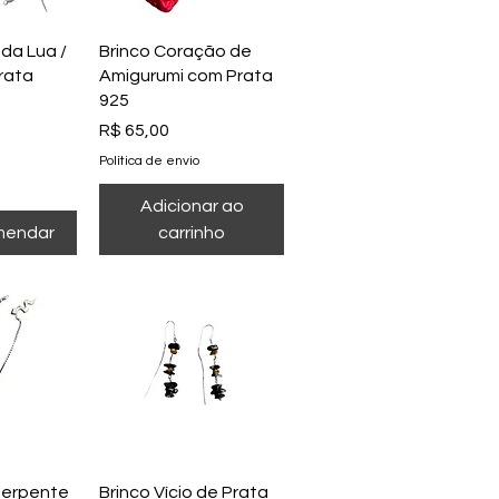
o rápida
Visualização rápida
 da Lua /
Brinco Coração de
rata
Amigurumi com Prata
925
Preço
R$ 65,00
Política de envio
Adicionar ao
mendar
carrinho
o rápida
Visualização rápida
 Serpente
Brinco Vício de Prata