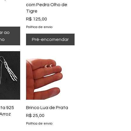
com Pedra Olho de
Tigre
Preço
R$ 125,00
Política de envio
ar ao
nho
Pré-encomendar
o rápida
Visualização rápida
ata 925
Brinco Lua de Prata
Arroz
Preço
R$ 25,00
Política de envio