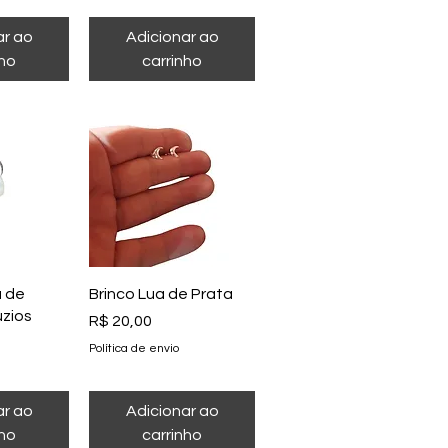
ar ao
Adicionar ao
nho
carrinho
o rápida
Visualização rápida
a de
Brinco Lua de Prata
zios
Preço
R$ 20,00
Política de envio
ar ao
Adicionar ao
nho
carrinho