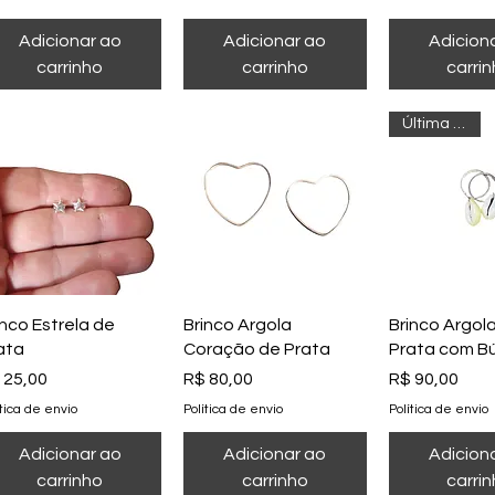
Adicionar ao
Adicionar ao
Adicion
carrinho
carrinho
carri
Última peça
Visualização rápida
Visualização rápida
Visualizaçã
inco Estrela de
Brinco Argola
Brinco Argol
ata
Coração de Prata
Prata com Bú
eço
Preço
Preço
 25,00
R$ 80,00
R$ 90,00
ítica de envio
Política de envio
Política de envio
Adicionar ao
Adicionar ao
Adicion
carrinho
carrinho
carri