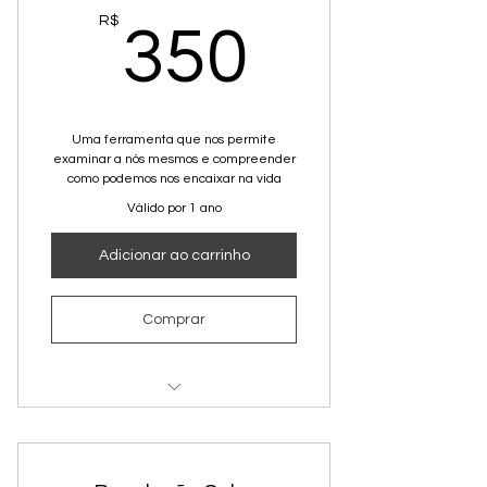
1 ano de previsões, por apenas
350R$
R$
R$53,00 mensais
350
Uma ferramenta que nos permite
examinar a nós mesmos e compreender
como podemos nos encaixar na vida
Válido por 1 ano
Adicionar ao carrinho
Comprar
Mapa enviado em PDF
Dicas Aromáticas para seu dia a