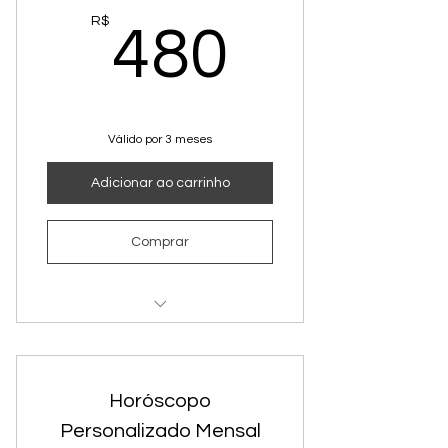
Reiki
480R$
R$
480
Combo Autoconhecimento
Aromaterapia
Consulta Radiestesia
Válido por 3 meses
Mapa Astrológico Natal
Adicionar ao carrinho
Comprar
Pacote Reiki
Aromaterapia
Horóscopo
Personalizado Mensal