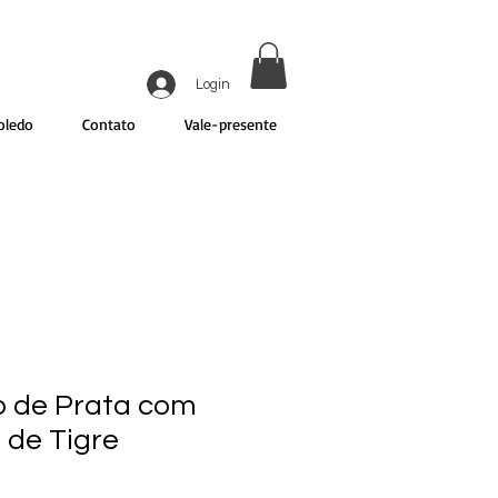
Login
oledo
Contato
Vale-presente
io de Prata com
 de Tigre