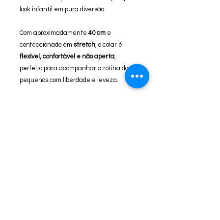
look infantil em pura diversão.
Com aproximadamente
40 cm
e
confeccionado em
stretch
, o colar é
flexível, confortável e não aperta
,
perfeito para acompanhar a rotina dos
pequenos com liberdade e leveza.
Um acessório que combina
criatividade,
carinho e charme
, trazendo alegria,
imaginação e um toque de magia para o
dia a dia.
Siga nossas redes sociais