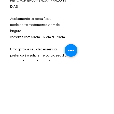
FEITO POR ENCOMENDA - PRAZO 15
DIAS
Acabamento polido ou fosco
mede aproximadamente 2 cm de
largura
corrente com 50 cm - 60cm ou 70 cm
Uma gota de seu óleo essencial
preferido é o suficiente para o seu dia
em um chumaço de algodão
Instruções de cuidado com sua
joia
O banho de ouro/ródio em sua joia de
Prata
Como cuidar da sua joia com banho.
O banho de ouro tem seu prazo de