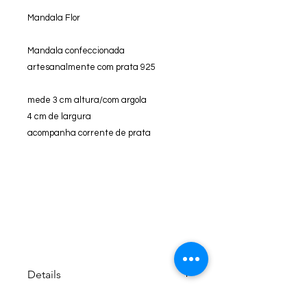
Mandala Flor
Mandala confeccionada
artesanalmente com prata 925
mede 3 cm altura/com argola
4 cm de largura
acompanha corrente de prata
Details
Mandala é uma palavra sânscrita,