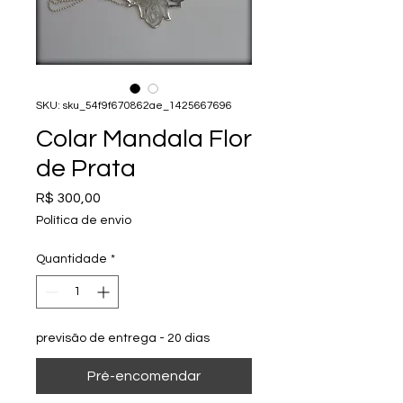
SKU: sku_54f9f670862ae_1425667696
Colar Mandala Flor
de Prata
Preço
R$ 300,00
Política de envio
Quantidade
*
previsão de entrega - 20 dias
Pré-encomendar