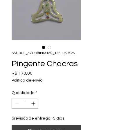
SKU: sku_5714edf40f1a9_1460989428
Pingente Chacras
Preço
R$ 170,00
Política de envio
Quantidade
*
previsão de entrega -5 dias