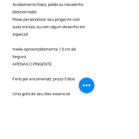
Acabamento fosco, polido ou riscadinho
(diamantado)
Posso personalizar seu pingente com
suas iniciais, ou com algum desenho em
especial
mede aproximadamente 1,5 cm de
largura
APENAS O PINGENTE
Feito por encomenda: prazo 5 dias
Uma gota de seu óleo essencial
preferido é o suficiente para o seu dia.
em um chumaço de algodão.
Instruções de cuidado com sua
joia