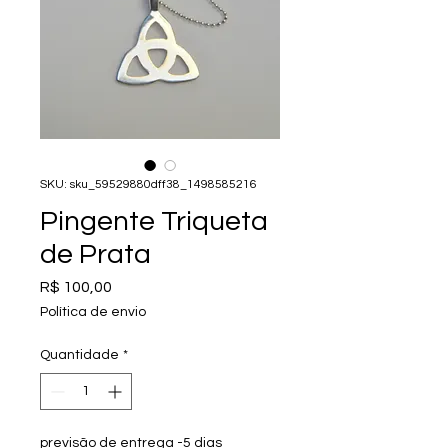
SKU: sku_59529880dff38_1498585216
Pingente Triqueta
de Prata
Preço
R$ 100,00
Política de envio
Quantidade
*
previsão de entrega -5 dias