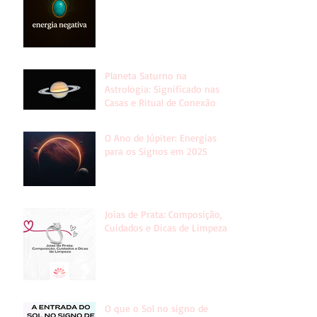
Planeta Saturno na
Astrologia: Significado nas
Casas e Ritual de Conexão
O Ano de Júpiter: Energias
para os Signos em 2025
Joias de Prata: Composição,
Cuidados e Dicas de Limpeza