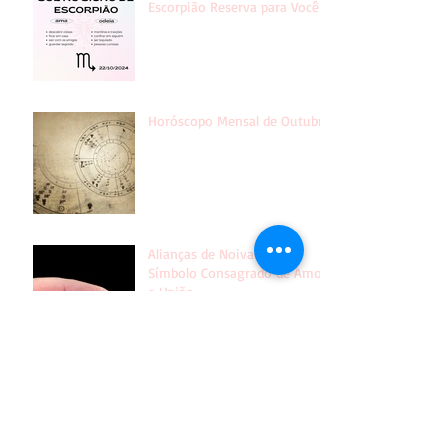
O que o Sol no signo de
Escorpião Reserva para Você!
Horóscopo Mensal de Outubro
Alianças de Noivado: Um
Símbolo Consagrado de Amor
e União