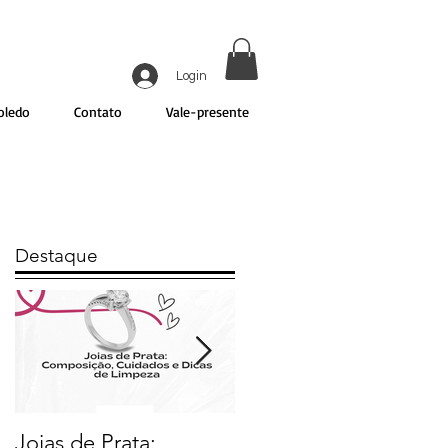
Login
oledo
Contato
Vale-presente
Destaque
Joias de Prata:
O Poder das Mandala