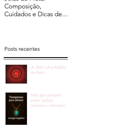
Composição,
Cuidados e Dicas de
Limpeza
Posts recentes
🔥 2026 sob a Regência
de Marte
Joias que carregam
poder: pedras,
símbolos e intenções!