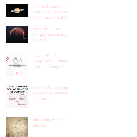
Planeta Saturno na
Astrologia: Significado
nas Casas e Ritual de
Conexão
O Ano de Júpiter:
Energias para os Signos
em 2025
Joias de Prata:
Composição, Cuidados
e Dicas de Limpeza
O que o Sol no signo
de Escorpião Reserva
para Você!
Horóscopo Mensal de
Outubro