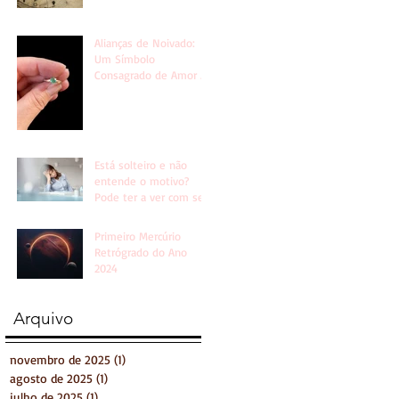
Alianças de Noivado:
Um Símbolo
Consagrado de Amor e
União
Está solteiro e não
entende o motivo?
Pode ter a ver com seu
signo...
Primeiro Mercúrio
Retrógrado do Ano
2024
Arquivo
novembro de 2025
(1)
1 post
agosto de 2025
(1)
1 post
julho de 2025
(1)
1 post