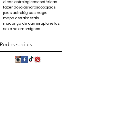
dicas astrológicas
esotéricas
fazendo joias
horóscopo
joias
joias astrológicas
magia
mapa astral
metais
mudança de carreira
planetas
sexo no amor
signos
Redes sociais