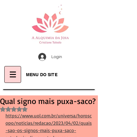
Login
MENU DO SITE
Qual signo mais puxa-saco?
Avaliado com NaN de 5 estrelas.
https://www.uol.com.br/universa/horosc
opo/noticias/redacao/2023/04/02/quais
-sao-os-signos-mais-puxa-saco-