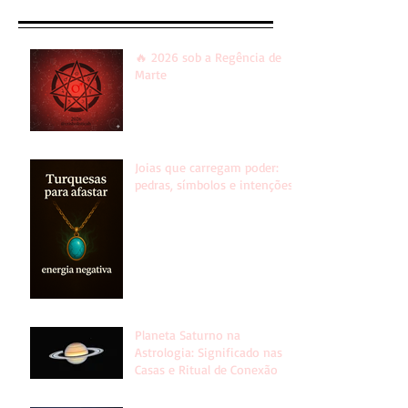
🔥 2026 sob a Regência de
Marte
Joias que carregam poder:
pedras, símbolos e intenções!
Planeta Saturno na
Astrologia: Significado nas
Casas e Ritual de Conexão