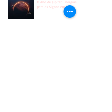
O Ano de Júpiter: Energias
para os Signos em 2025
Joias de Prata: Composição,
Cuidados e Dicas de Limpeza
O que o Sol no signo de
Escorpião Reserva para Você!
Horóscopo Mensal de Outubro